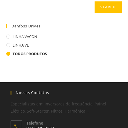
SEARCH
Danfoss Drives
LINHA VACON
LINHA VLT
TODOS PRODUTOS
Nossos Contatos
Especialistas em: Inversores de frequência, Painel
Elétrico, Soft-Starter, Filtros, Harmônica…
Telefone