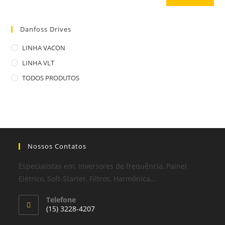
Danfoss Drives
LINHA VACON
LINHA VLT
TODOS PRODUTOS
Nossos Contatos
Especialistas em: Inversores de frequência, Painel
Elétrico, Soft-Starter, Filtros, Harmônica…
Telefone
(15) 3228-4207